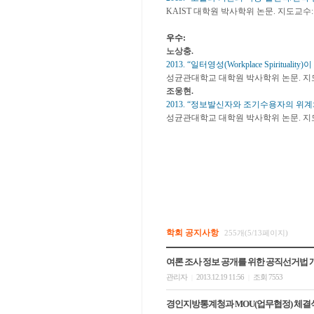
KAIST 대학원 박사학위 논문. 지도교수
우수:
노상충.
2013. “일터영성(Workplace Spir
성균관대학교 대학원 박사학위 논문. 지
조웅현.
2013. “정보발신자와 조기수용자의 위
성균관대학교 대학원 박사학위 논문. 지
학회 공지사항
255개(5/13페이지)
여론 조사 정보 공개를 위한 공직선거법 
관리자
2013.12.19 11:56
조회 7553
|
|
경인지방통계청과 MOU(업무협정) 체결