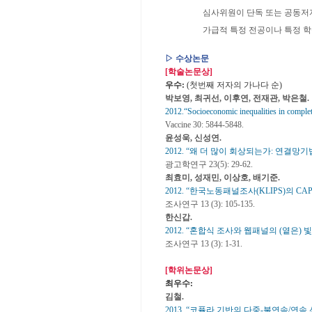
심사위원이 단독 또는 공동저자로
가급적 특정 전공이나 특정 학술지
▷ 수상논문
[학술논문상]
우수:
(첫번째 저자의 가나다 순)
박보영, 최귀선, 이후연, 전재관, 박은철.
2012.“Socioeconomic inequalities in complet
Vaccine 30: 5844-5848.
윤성욱, 신성연.
2012. “왜 더 많이 회상되는가: 연결망
광고학연구 23(5): 29-62.
최효미, 성재민, 이상호, 배기준.
2012. “한국노동패널조사(KLIPS)의 
조사연구 13 (3): 105-135.
한신갑.
2012. “혼합식 조사와 웹패널의 (옅은) 빛
조사연구 13 (3): 1-31.
[학위논문상]
최우수:
김철.
2013. “코퓰라 기반의 다중-불연속/연속 