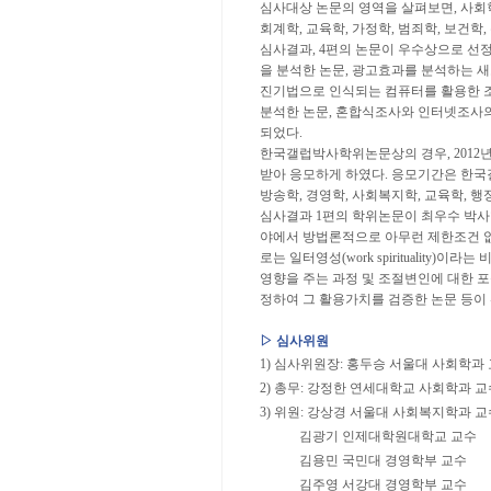
심사대상 논문의 영역을 살펴보면, 사회학,
회계학, 교육학, 가정학, 범죄학, 보건학,
심사결과, 4편의 논문이 우수상으로 선
을 분석한 논문, 광고효과를 분석하는 
진기법으로 인식되는 컴퓨터를 활용한 조사
분석한 논문, 혼합식조사와 인터넷조사의
되었다.
한국갤럽박사학위논문상의 경우, 2012년
받아 응모하게 하였다. 응모기간은 한국
방송학, 경영학, 사회복지학, 교육학, 행
심사결과 1편의 학위논문이 최우수 박사
야에서 방법론적으로 아무런 제한조건 없는
로는 일터영성(work spiritualit
영향을 주는 과정 및 조절변인에 대한 
정하여 그 활용가치를 검증한 논문 등이
▷ 심사위원
1) 심사위원장: 홍두승 서울대 사회학과
2) 총무: 강정한 연세대학교 사회학과 교
3) 위원: 강상경 서울대 사회복지학과 교
김광기 인제대학원대학교 교수
김용민 국민대 경영학부 교수
김주영 서강대 경영학부 교수