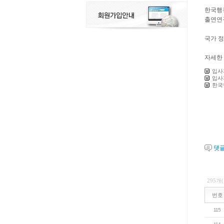
한국행
출연연
국가 
자세한
입사
입사
한국
댓
295개
번호
115