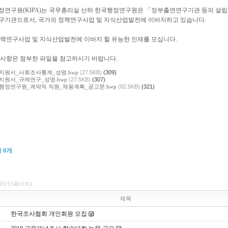
정연구원(KIPA)는 국무총리실 산하 한국행정연구원은 「정부출연연구기관 등의 설립
구기관으로서, 국가의 정책연구사업 및 지식산업발전에 이바지하고 있습니다.
정책연구사업 및 지식산업발전에 이바지 할 유능한 인재를 모십니다.
 사항은 첨부한 파일을 참고하시기 바랍니다.
지원서_사회조사통계_성명.hwp
(27.5KB)
(309)
지원서_규제연구_성명.hwp
(27.5KB)
(307)
행정연구원_계약직 직원_채용계획_공고문.hwp
(82.5KB)
(321)
글
0
개
(10/15페이지)
제목
한국조사협회 개인회원 모집