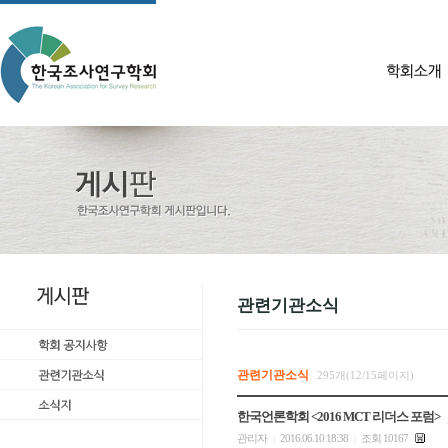
관련기관소식
관련기관소식
295개(12/15페이지)
한국언론학회 <2016 MCT 리더스 포럼>
관리자
2016.06.10 18:38
조회 10167
|
|