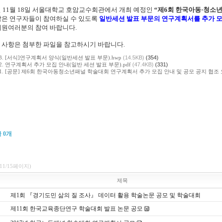
6년 11월 18일 서울대학교 호암교수회관에서 개최 예정인
“제6회 한국아동·청소
많은 연구자들이 참여하실 수 있도록
일반세션 발표 부문의 연구계획서를 추가 
회원여러분의 참여 바랍니다.
 사항은 첨부한 파일을 참고하시기 바랍니다.
3. [서식]연구계획서 양식(일반세션 발표 부문).hwp
(14.5KB)
(354)
. 연구계획서 추가 모집 안내(일반 세션 발표 부문).pdf
(47.4KB)
(331)
1. [공문] 제6회 한국아동청소년패널 학술대회 연구계획서 추가 모집 안내 및 공모 공지 협조 요
글
0
개
(11/15페이지)
제목
제1회 『경기도민 삶의 질 조사』 데이터 활용 학술논문 공모 및 학술대회
제11회 한국교육종단연구 학술대회 발표 논문 공모