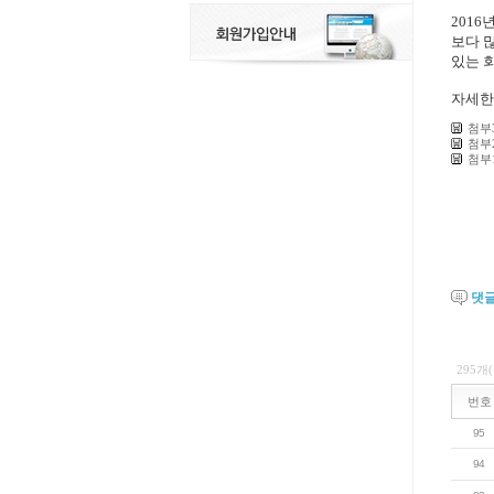
201
보다 
있는 
자세한
첨부
첨부2
첨부
댓
295개
번호
95
94