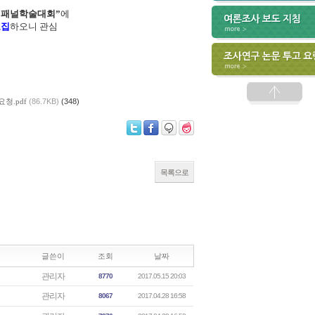
년패널학술대회”
에
모집
하오니 관심
청.pdf
(86.7KB)
(348)
목록으로
글쓴이
조회
날짜
관리자
8770
2017.05.15 20:03
관리자
8067
2017.04.28 16:58