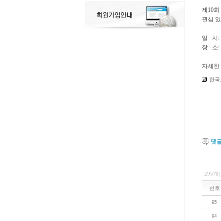
제10
관심 
일 시: 
장 소
자세한
한국
댓
295개
번호
95
94