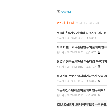
댓글
0
개
관련기관소식
295개(11/15페이지)
제1회 『경기도민 삶의 질 조사』 데이터
관리자
2017.05.15 20:03
조회 8768
|
|
제11회 한국교육종단연구 학술대회 발표
관리자
2017.04.28 16:58
조회 8065
|
|
2017년 한국노동패널 학술대회 연구계획
관리자
2017.04.28 16:52
조회 7974
|
|
질병관리본부 지역사회건강조사 사업 
관리자
2017.04.21 15:57
조회 8422
|
|
다문화청소년패널 학술대회 연구계획서
관리자
2017.04.10 17:13
조회 8819
|
|
KIPA-KAPA 제1회 데이터 활용 논문 공모