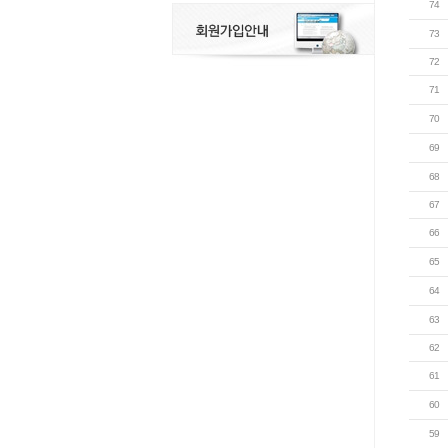
74
73
72
71
70
69
68
67
66
65
64
63
62
61
60
59