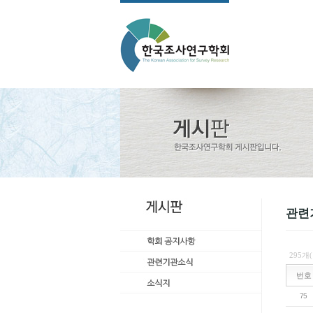
관련
295개
번호
75