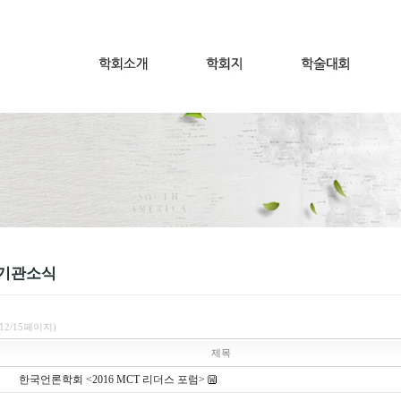
기관소식
(12/15페이지)
제목
한국언론학회 <2016 MCT 리더스 포럼>