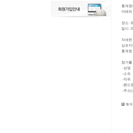
통계청
아래와
장소: 
일시: 20
자세한
심포지
통계청 
참가를 
-성명
-소속
-직위
-핸드폰
-주소(
통계