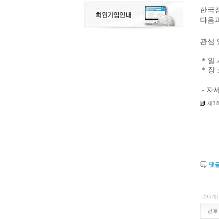
한국
다음
관심 
* 일 
* 장
- 자
제3
댓
295개
번호