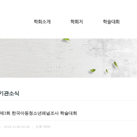
기관소식
]제3회 한국아동청소년패널조사 학술대회
조회
9896
|
2013.11.06 20:18
|