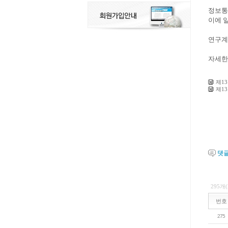
정보통
이에 
연구계
자세한
제1
제1
댓
295개
번호
275