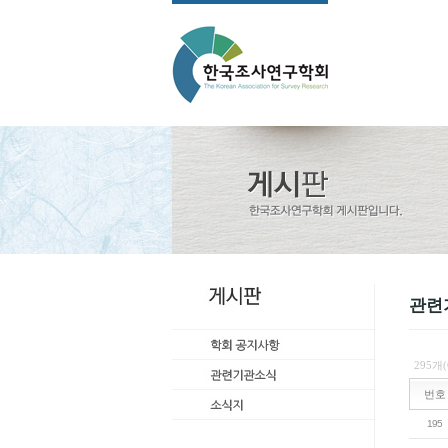
관련
295개
번호
195