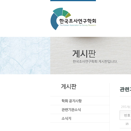
관련
295개
번호
15