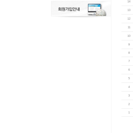
14
13
12
11
10
9
8
7
6
5
4
3
2
1