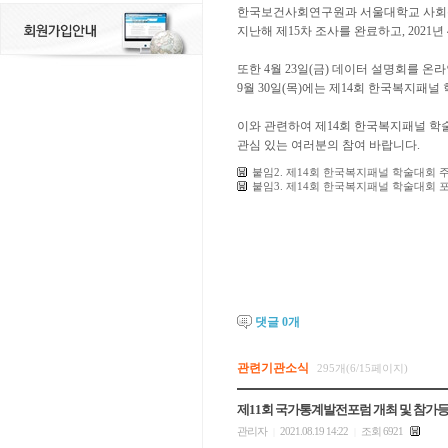
한국보건사회연구원과 서울대학교 사회복
지난해 제15차 조사를 완료하고, 202
또한 4월 23일(금) 데이터 설명회를 온
9월 30일(목)에는 제14회 한국복지패
이와 관련하여 제14회 한국복지패널 학
관심 있는 여러분의 참여 바랍니다.
붙임2. 제14회 한국복지패널 학술대회 
붙임3. 제14회 한국복지패널 학술대회 포스
댓글
0
개
관련기관소식
295개(6/15페이지)
제11회 국가통계발전포럼 개최 및 참가
관리자
2021.08.19 14:22
조회 6921
|
|